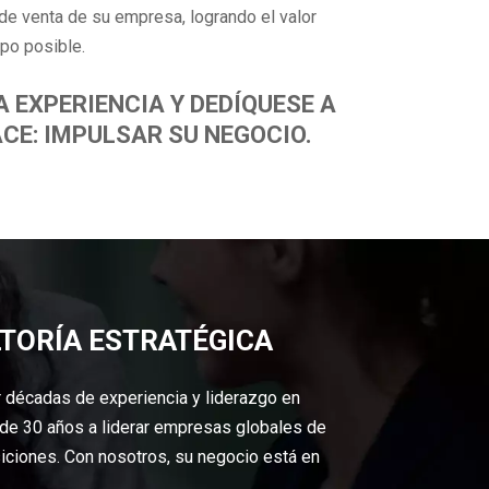
e venta de su empresa, logrando el valor
po posible.
 EXPERIENCIA Y DEDÍQUESE A
CE: IMPULSAR SU NEGOCIO.
LTORÍA ESTRATÉGICA
r décadas de experiencia y liderazgo en
de 30 años a liderar empresas globales de
iciones. Con nosotros, su negocio está en