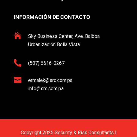
INFORMACIÓN DE CONTACTO

Sky Business Center, Ave. Balboa,
Urbanización Bella Vista

(507) 6616-0267

ermalek@src.com.pa
info@src.com.pa
Copyright 2025 Security & Risk Consultants l